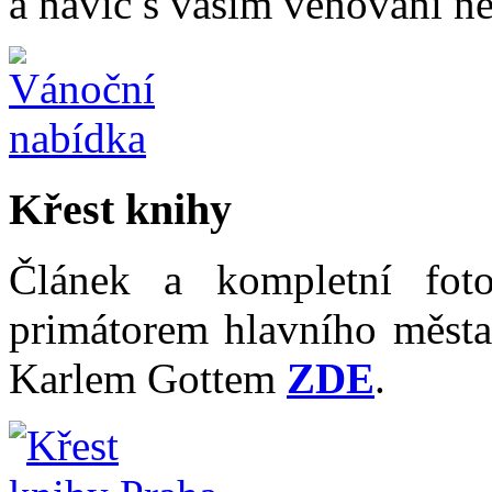
a navíc s vaším věnování n
Křest knihy
Článek a kompletní fot
primátorem hlavního měst
Karlem Gottem
ZDE
.