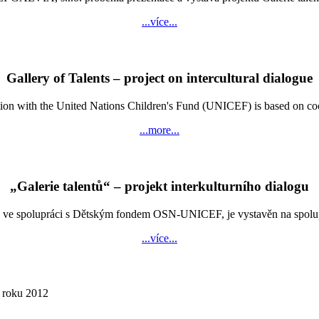
...více...
Gallery of Talents – project on intercultural dialogue
n with the United Nations Children's Fund (UNICEF) is based on coopera
...more...
„Galerie talentů“ – projekt interkulturního dialogu
e spolupráci s Dětským fondem OSN-UNICEF, je vystavěn na spolupráci
...více...
í roku 2012