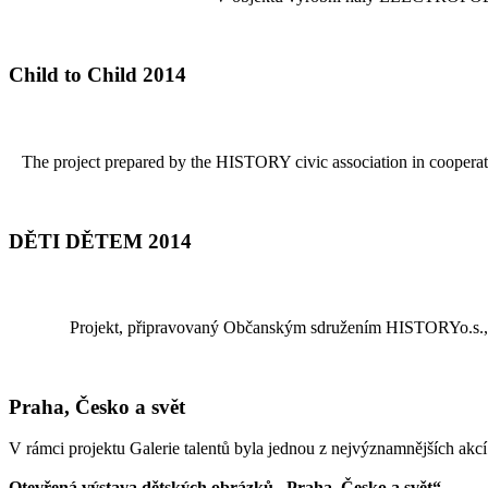
Child to Child 2014
The project prepared by the HISTORY civic association in cooperatio
DĚTI DĚTEM 2014
Projekt, připravovaný Občanským sdružením HISTORYo.s., v
Praha, Česko a svět
V rámci projektu Galerie talentů byla jednou z nejvýznamnějších akc
Otevřená výstava dětských obrázků „Praha, Česko a svět“