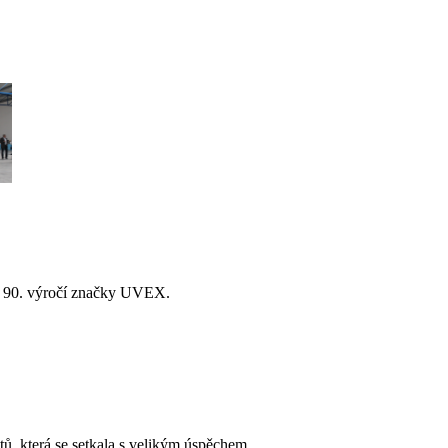
lav 90. výročí značky UVEX.
, která se setkala s velikým úspěchem.