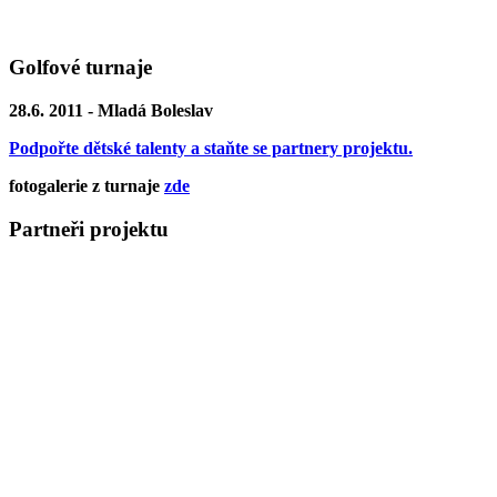
Golfové turnaje
28.6. 2011 - Mladá Boleslav
Podpořte dětské talenty a staňte se partnery projektu.
fotogalerie z turnaje
zde
Partneři projektu