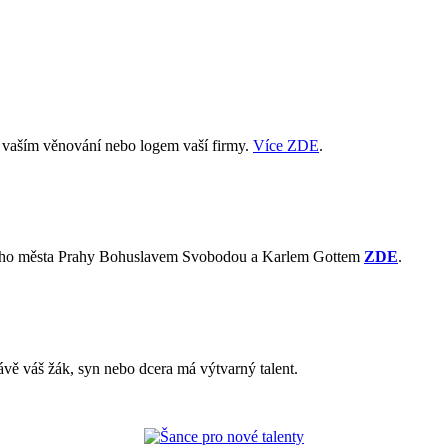
s vaším věnování nebo logem vaší firmy.
Více ZDE
.
avního města Prahy Bohuslavem Svobodou a Karlem Gottem
ZDE
.
ávě váš žák, syn nebo dcera má výtvarný talent.