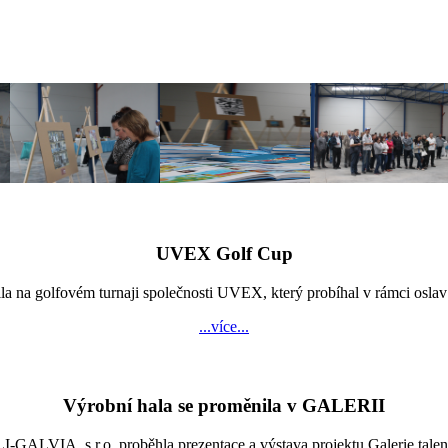
UVEX Golf Cup
vila na golfovém turnaji společnosti UVEX, který probíhal v rámci os
...více...
Výrobní hala se proměnila v GALERII
LVIA, s.r.o. proběhla prezentace a výstava projektu Galerie talentů