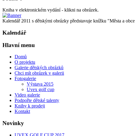
Kniha v elektronickém vydání - klikni na obrázek.
Kalendář 2011 s dětskými obrázky představuje knížku "Města a obce oč
Kalendář
Hlavní menu
Domů
O projektu
Galerie dětských obrázků
Chci mít obrázek v galerii
Fotogalerie
Výstava 2015
Uvex golf cup
Video galerie
Podpořte dětské talenty
Knihy k prodeji
Kontakt
Novinky
UVEX GOLF CUP 2017