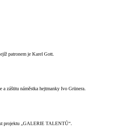
jejíž patronem je Karel Gott.
e a záštitu náměstka hejtmanky Ivo Grünera.
součást projektu „GALERIE TALENTŮ“.