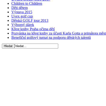
Children to Children
Děti dětem
Výstava 2015
Uvex golf cup
Dětská GOLF tour 2013
Výborný dárek
Křest knihy Praha očima dětí
Pozvánka na křest knihy za účasti Karla Gotta a primátora mě
Benefiční golfový turnaj na podporu dětských talentů