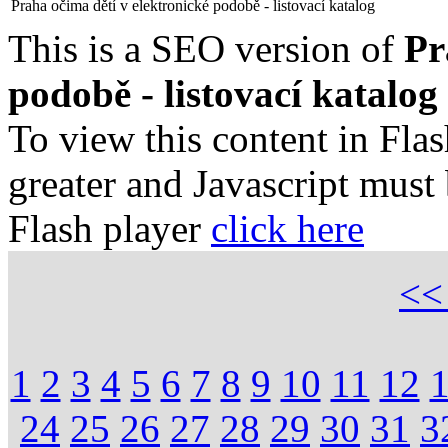
Praha očima dětí v elektronické podobě - listovací katalog
This is a SEO version of
Pr
podobě - listovací katalog
To view this content in Fla
greater and Javascript must
Flash player
click here
<
1
2
3
4
5
6
7
8
9
10
11
12
24
25
26
27
28
29
30
31
3