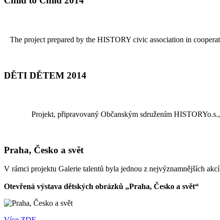
Child to Child 2014
The project prepared by the HISTORY civic association in cooperatio
DĚTI DĚTEM 2014
Projekt, připravovaný Občanským sdružením HISTORYo.s., v
Praha, Česko a svět
V rámci projektu Galerie talentů byla jednou z nejvýznamnějších akc
Otevřená výstava dětských obrázků „Praha, Česko a svět“
Více ZDE