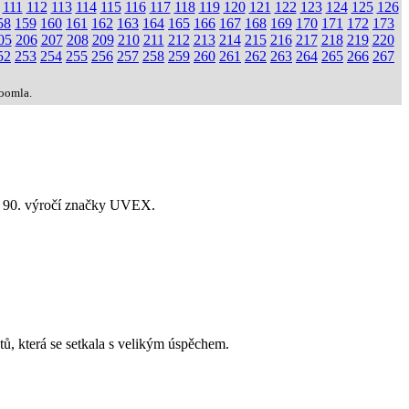
111
112
113
114
115
116
117
118
119
120
121
122
123
124
125
126
58
159
160
161
162
163
164
165
166
167
168
169
170
171
172
173
05
206
207
208
209
210
211
212
213
214
215
216
217
218
219
220
52
253
254
255
256
257
258
259
260
261
262
263
264
265
266
267
Joomla.
lav 90. výročí značky UVEX.
, která se setkala s velikým úspěchem.