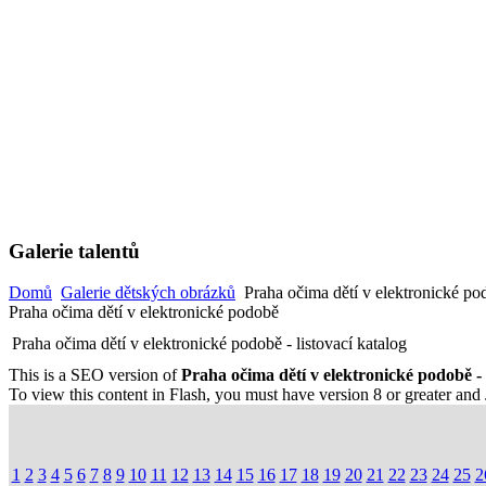
Galerie talentů
Domů
Galerie dětských obrázků
Praha očima dětí v elektronické po
Praha očima dětí v elektronické podobě
Praha očima dětí v elektronické podobě - listovací katalog
This is a SEO version of
Praha očima dětí v elektronické podobě - 
To view this content in Flash, you must have version 8 or greater and
1
2
3
4
5
6
7
8
9
10
11
12
13
14
15
16
17
18
19
20
21
22
23
24
25
2