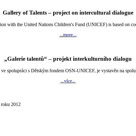
Gallery of Talents – project on intercultural dialogue
n with the United Nations Children's Fund (UNICEF) is based on coopera
...more...
„Galerie talentů“ – projekt interkulturního dialogu
e spolupráci s Dětským fondem OSN-UNICEF, je vystavěn na spolupráci
...více...
í roku 2012