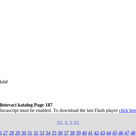
době
listovací katalog Page 187
 Javascript must be enabled. To download the last Flash player
click her
<<
<
>
>>
6
27
28
29
30
31
32
33
34
35
36
37
38
39
40
41
42
43
44
45
46
47
48