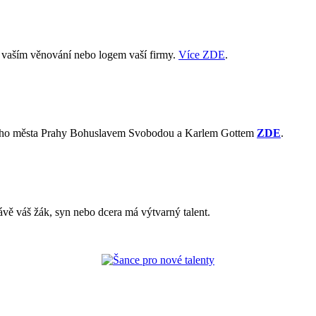
s vaším věnování nebo logem vaší firmy.
Více ZDE
.
avního města Prahy Bohuslavem Svobodou a Karlem Gottem
ZDE
.
ávě váš žák, syn nebo dcera má výtvarný talent.