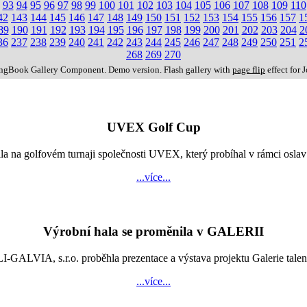
93
94
95
96
97
98
99
100
101
102
103
104
105
106
107
108
109
110
42
143
144
145
146
147
148
149
150
151
152
153
154
155
156
157
1
89
190
191
192
193
194
195
196
197
198
199
200
201
202
203
204
2
36
237
238
239
240
241
242
243
244
245
246
247
248
249
250
251
2
268
269
270
ingBook Gallery Component. Demo version. Flash gallery with
page flip
effect for 
UVEX Golf Cup
vila na golfovém turnaji společnosti UVEX, který probíhal v rámci os
...více...
Výrobní hala se proměnila v GALERII
LVIA, s.r.o. proběhla prezentace a výstava projektu Galerie talentů
...více...