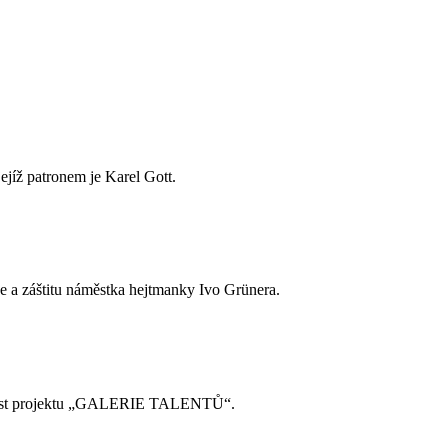
jejíž patronem je Karel Gott.
e a záštitu náměstka hejtmanky Ivo Grünera.
součást projektu „GALERIE TALENTŮ“.