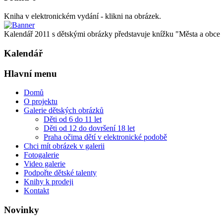
Kniha v elektronickém vydání - klikni na obrázek.
Kalendář 2011 s dětskými obrázky představuje knížku "Města a obce oč
Kalendář
Hlavní menu
Domů
O projektu
Galerie dětských obrázků
Děti od 6 do 11 let
Děti od 12 do dovršení 18 let
Praha očima dětí v elektronické podobě
Chci mít obrázek v galerii
Fotogalerie
Video galerie
Podpořte dětské talenty
Knihy k prodeji
Kontakt
Novinky