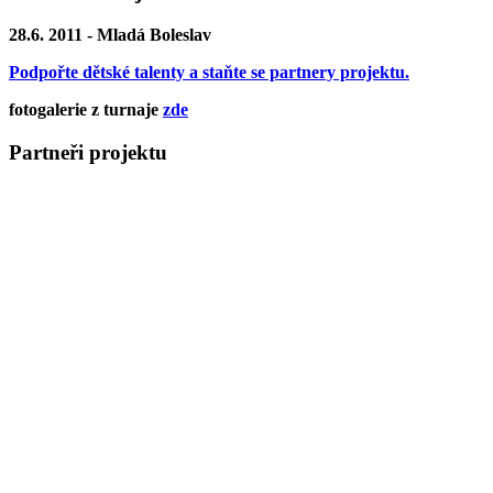
28.6. 2011 - Mladá Boleslav
Podpořte dětské talenty a staňte se partnery projektu.
fotogalerie z turnaje
zde
Partneři projektu