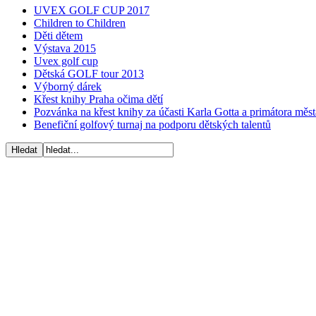
UVEX GOLF CUP 2017
Children to Children
Děti dětem
Výstava 2015
Uvex golf cup
Dětská GOLF tour 2013
Výborný dárek
Křest knihy Praha očima dětí
Pozvánka na křest knihy za účasti Karla Gotta a primátora mě
Benefiční golfový turnaj na podporu dětských talentů