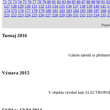
71
72
73
74
75
76
77
78
79
80
81
82
83
84
85
86
87
88
89
90
91
92
127
128
129
130
131
132
133
134
135
136
137
138
139
140
141
1
174
175
176
177
178
179
180
181
182
183
184
185
186
187
188
1
221
222
223
224
225
226
227
228
229
230
231
232
233
234
235
2
Flipp
Turnaj 2016
Galerie talentů se předsta
Výstava 2015
V objektu výrobní haly ELECTROPOLI-GA