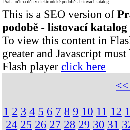
Praha očima dětí v elektronické podobě - listovací katalog
This is a SEO version of
Pr
podobě - listovací katalog
To view this content in Fla
greater and Javascript must
Flash player
click here
<
1
2
3
4
5
6
7
8
9
10
11
12
24
25
26
27
28
29
30
31
3