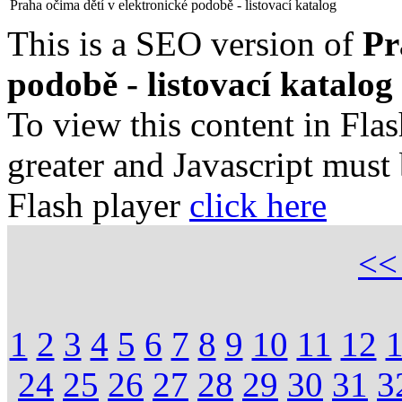
Praha očima dětí v elektronické podobě - listovací katalog
This is a SEO version of
Pr
podobě - listovací katalog
To view this content in Fla
greater and Javascript must
Flash player
click here
<
1
2
3
4
5
6
7
8
9
10
11
12
24
25
26
27
28
29
30
31
3