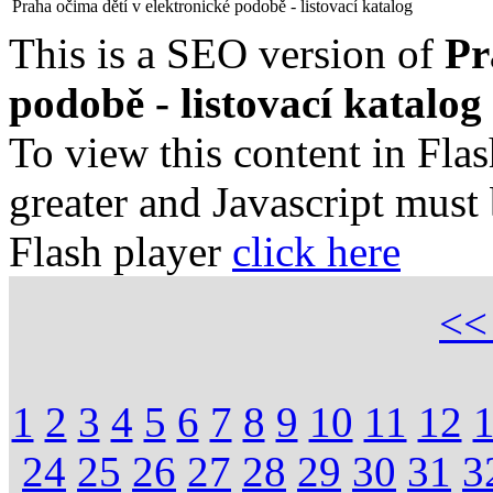
Praha očima dětí v elektronické podobě - listovací katalog
This is a SEO version of
Pr
podobě - listovací katalog
To view this content in Fla
greater and Javascript must
Flash player
click here
<
1
2
3
4
5
6
7
8
9
10
11
12
24
25
26
27
28
29
30
31
3