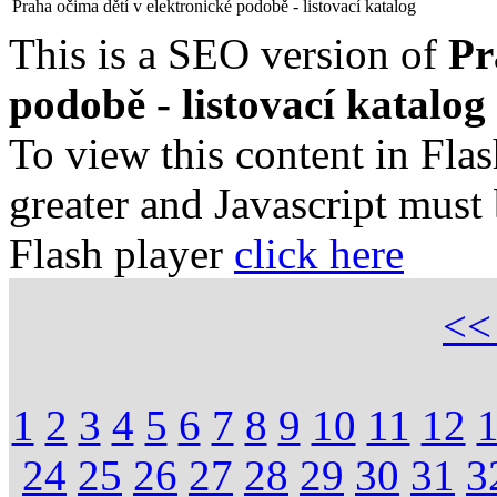
Praha očima dětí v elektronické podobě - listovací katalog
This is a SEO version of
Pr
podobě - listovací katalog
To view this content in Fla
greater and Javascript must
Flash player
click here
<
1
2
3
4
5
6
7
8
9
10
11
12
24
25
26
27
28
29
30
31
3