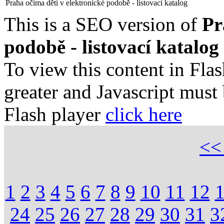
Praha očima dětí v elektronické podobě - listovací katalog
This is a SEO version of
Pr
podobě - listovací katalog
To view this content in Fla
greater and Javascript must
Flash player
click here
<
1
2
3
4
5
6
7
8
9
10
11
12
24
25
26
27
28
29
30
31
3