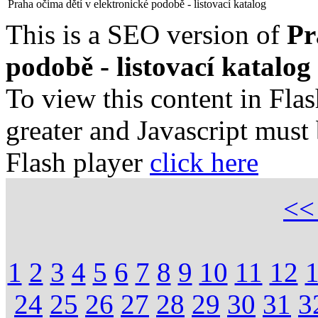
Praha očima dětí v elektronické podobě - listovací katalog
This is a SEO version of
Pr
podobě - listovací katalog
To view this content in Fla
greater and Javascript must
Flash player
click here
<
1
2
3
4
5
6
7
8
9
10
11
12
24
25
26
27
28
29
30
31
3