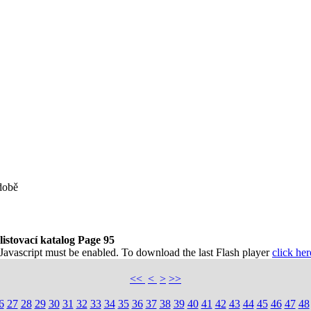
době
listovací katalog Page 95
 Javascript must be enabled. To download the last Flash player
click her
<<
<
>
>>
6
27
28
29
30
31
32
33
34
35
36
37
38
39
40
41
42
43
44
45
46
47
48