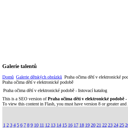
Galerie talentů
Domů
Galerie dětských obrázků
Praha očima dětí v elektronické po
Praha očima dětí v elektronické podobě
Praha očima dětí v elektronické podobě - listovací katalog
This is a SEO version of
Praha očima dětí v elektronické podobě - 
To view this content in Flash, you must have version 8 or greater and
1
2
3
4
5
6
7
8
9
10
11
12
13
14
15
16
17
18
19
20
21
22
23
24
25
2