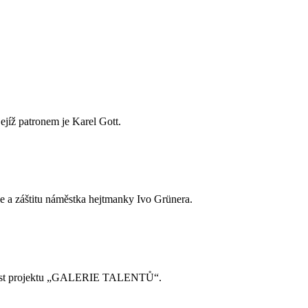
jejíž patronem je Karel Gott.
e a záštitu náměstka hejtmanky Ivo Grünera.
součást projektu „GALERIE TALENTŮ“.