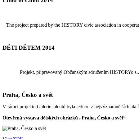
Child to Child 2014
The project prepared by the HISTORY civic association in cooperatio
DĚTI DĚTEM 2014
Projekt, připravovaný Občanským sdružením HISTORYo.s., v
Praha, Česko a svět
V rámci projektu Galerie talentů byla jednou z nejvýznamnějších akc
Otevřená výstava dětských obrázků „Praha, Česko a svět“
Více ZDE