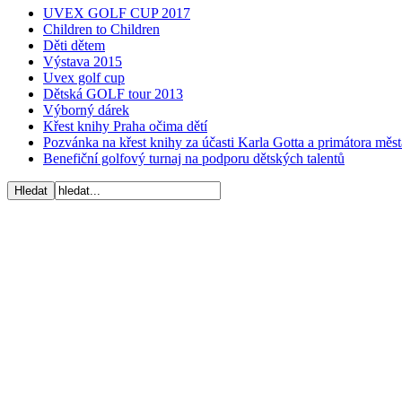
UVEX GOLF CUP 2017
Children to Children
Děti dětem
Výstava 2015
Uvex golf cup
Dětská GOLF tour 2013
Výborný dárek
Křest knihy Praha očima dětí
Pozvánka na křest knihy za účasti Karla Gotta a primátora mě
Benefiční golfový turnaj na podporu dětských talentů