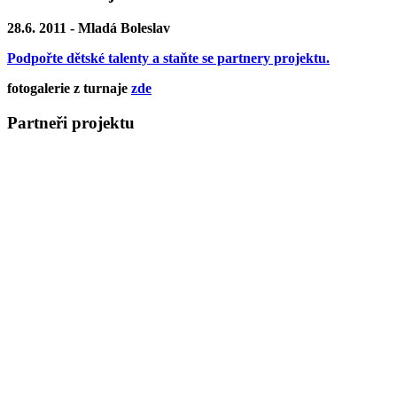
28.6. 2011 - Mladá Boleslav
Podpořte dětské talenty a staňte se partnery projektu.
fotogalerie z turnaje
zde
Partneři projektu