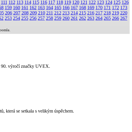
111
112
113
114
115
116
117
118
119
120
121
122
123
124
125
126
58
159
160
161
162
163
164
165
166
167
168
169
170
171
172
173
05
206
207
208
209
210
211
212
213
214
215
216
217
218
219
220
52
253
254
255
256
257
258
259
260
261
262
263
264
265
266
267
Joomla.
lav 90. výročí značky UVEX.
, která se setkala s velikým úspěchem.