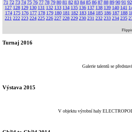
71
72
73
74
75
76
77
78
79
80
81
82
83
84
85
86
87
88
89
90
91
92
127
128
129
130
131
132
133
134
135
136
137
138
139
140
141
1
174
175
176
177
178
179
180
181
182
183
184
185
186
187
188
1
221
222
223
224
225
226
227
228
229
230
231
232
233
234
235
2
Flipp
Turnaj 2016
Galerie talentů se předsta
Výstava 2015
V objektu výrobní haly ELECTROPOLI-GA