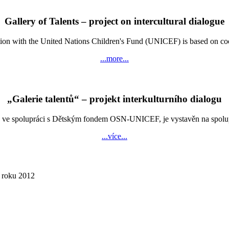
Gallery of Talents – project on intercultural dialogue
n with the United Nations Children's Fund (UNICEF) is based on coopera
...more...
„Galerie talentů“ – projekt interkulturního dialogu
e spolupráci s Dětským fondem OSN-UNICEF, je vystavěn na spolupráci
...více...
í roku 2012