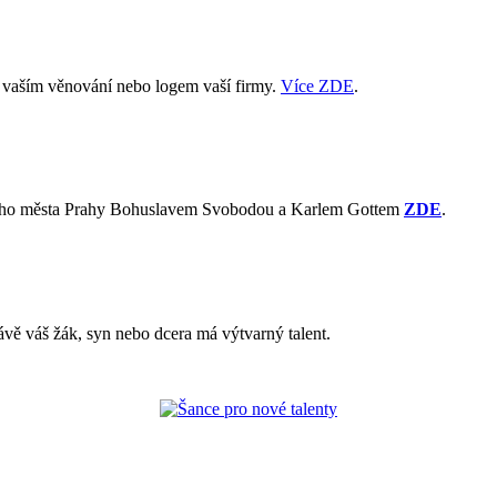
s vaším věnování nebo logem vaší firmy.
Více ZDE
.
avního města Prahy Bohuslavem Svobodou a Karlem Gottem
ZDE
.
ávě váš žák, syn nebo dcera má výtvarný talent.