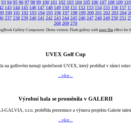
93
94
95
96
97
98
99
100
101
102
103
104
105
106
107
108
109
110
42
143
144
145
146
147
148
149
150
151
152
153
154
155
156
157
1
89
190
191
192
193
194
195
196
197
198
199
200
201
202
203
204
2
36
237
238
239
240
241
242
243
244
245
246
247
248
249
250
251
2
268
269
270
ingBook Gallery Component. Demo version. Flash gallery with
page flip
effect for 
UVEX Golf Cup
vila na golfovém turnaji společnosti UVEX, který probíhal v rámci os
...více...
Výrobní hala se proměnila v GALERII
LVIA, s.r.o. proběhla prezentace a výstava projektu Galerie talentů
...více...