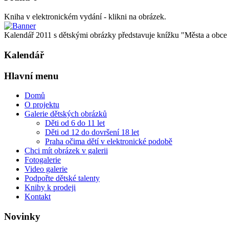
Kniha v elektronickém vydání - klikni na obrázek.
Kalendář 2011 s dětskými obrázky představuje knížku "Města a obce oč
Kalendář
Hlavní menu
Domů
O projektu
Galerie dětských obrázků
Děti od 6 do 11 let
Děti od 12 do dovršení 18 let
Praha očima dětí v elektronické podobě
Chci mít obrázek v galerii
Fotogalerie
Video galerie
Podpořte dětské talenty
Knihy k prodeji
Kontakt
Novinky