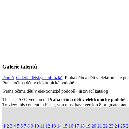
Galerie talentů
Domů
Galerie dětských obrázků
Praha očima dětí v elektronické po
Praha očima dětí v elektronické podobě
Praha očima dětí v elektronické podobě - listovací katalog
This is a SEO version of
Praha očima dětí v elektronické podobě - 
To view this content in Flash, you must have version 8 or greater and
1
2
3
4
5
6
7
8
9
10
11
12
13
14
15
16
17
18
19
20
21
22
23
24
25
2