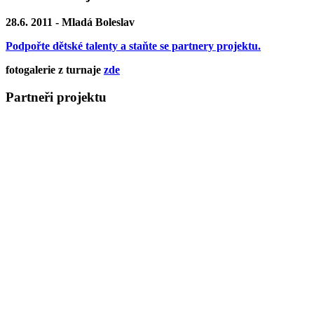
28.6. 2011 - Mladá Boleslav
Podpořte dětské talenty a staňte se partnery projektu.
fotogalerie z turnaje
zde
Partneři projektu