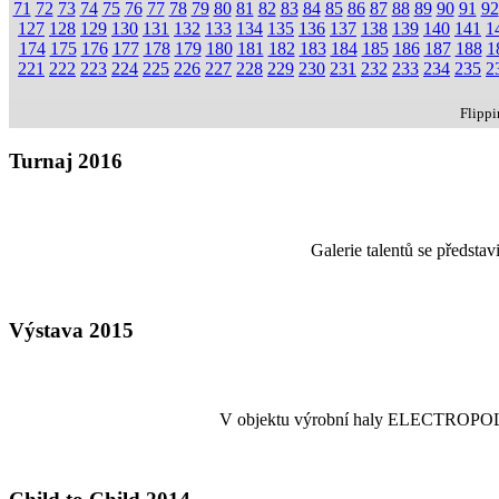
71
72
73
74
75
76
77
78
79
80
81
82
83
84
85
86
87
88
89
90
91
92
127
128
129
130
131
132
133
134
135
136
137
138
139
140
141
1
174
175
176
177
178
179
180
181
182
183
184
185
186
187
188
1
221
222
223
224
225
226
227
228
229
230
231
232
233
234
235
2
Flipp
Turnaj 2016
Galerie talentů se předsta
Výstava 2015
V objektu výrobní haly ELECTROPOLI-GA