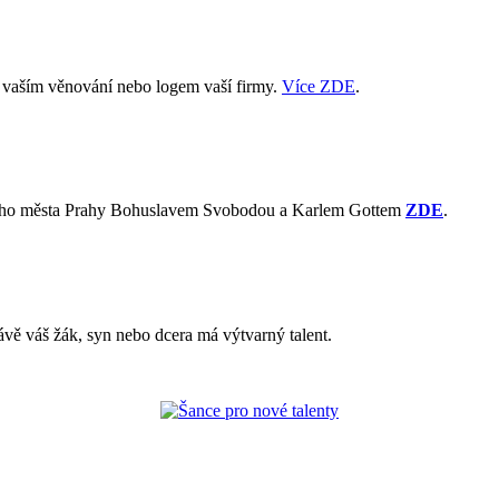
s vaším věnování nebo logem vaší firmy.
Více ZDE
.
avního města Prahy Bohuslavem Svobodou a Karlem Gottem
ZDE
.
ávě váš žák, syn nebo dcera má výtvarný talent.