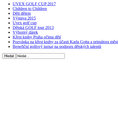
UVEX GOLF CUP 2017
Children to Children
Děti dětem
Výstava 2015
Uvex golf cup
Dětská GOLF tour 2013
Výborný dárek
Křest knihy Praha očima dětí
Pozvánka na křest knihy za účasti Karla Gotta a primátora mě
Benefiční golfový turnaj na podporu dětských talentů