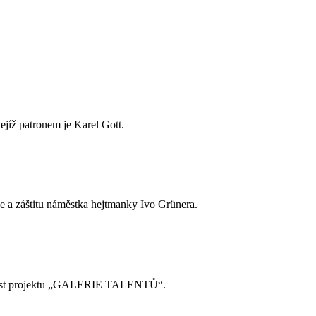
jejíž patronem je Karel Gott.
e a záštitu náměstka hejtmanky Ivo Grünera.
součást projektu „GALERIE TALENTŮ“.