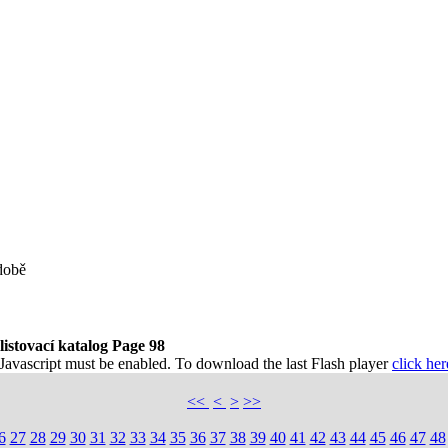
době
listovací katalog Page 98
 Javascript must be enabled. To download the last Flash player
click her
<<
<
>
>>
6
27
28
29
30
31
32
33
34
35
36
37
38
39
40
41
42
43
44
45
46
47
48