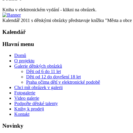
Kniha v elektronickém vydání - klikni na obrázek.
Kalendář 2011 s dětskými obrázky představuje knížku "Města a obce oč
Kalendář
Hlavní menu
Domů
O projektu
Galerie dětských obrázků
Děti od 6 do 11 let
Děti od 12 do dovršení 18 let
Praha očima dětí v elektronické podobě
Chci mít obrázek v galerii
Fotogalerie
Video galerie
Podpořte dětské talenty
Knihy k prodeji
Kontakt
Novinky