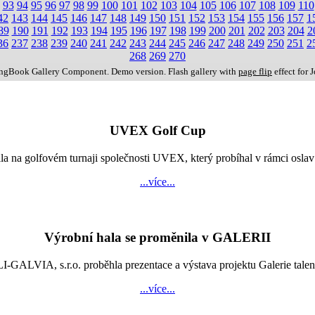
93
94
95
96
97
98
99
100
101
102
103
104
105
106
107
108
109
110
42
143
144
145
146
147
148
149
150
151
152
153
154
155
156
157
1
89
190
191
192
193
194
195
196
197
198
199
200
201
202
203
204
2
36
237
238
239
240
241
242
243
244
245
246
247
248
249
250
251
2
268
269
270
ingBook Gallery Component. Demo version. Flash gallery with
page flip
effect for 
UVEX Golf Cup
vila na golfovém turnaji společnosti UVEX, který probíhal v rámci os
...více...
Výrobní hala se proměnila v GALERII
LVIA, s.r.o. proběhla prezentace a výstava projektu Galerie talentů
...více...