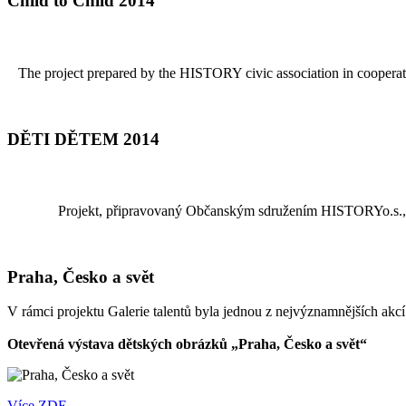
Child to Child 2014
The project prepared by the HISTORY civic association in cooperatio
DĚTI DĚTEM 2014
Projekt, připravovaný Občanským sdružením HISTORYo.s., v
Praha, Česko a svět
V rámci projektu Galerie talentů byla jednou z nejvýznamnějších akc
Otevřená výstava dětských obrázků „Praha, Česko a svět“
Více ZDE