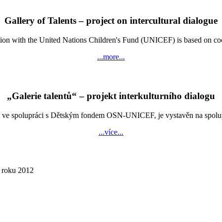
Gallery of Talents – project on intercultural dialogue
n with the United Nations Children's Fund (UNICEF) is based on coopera
...more...
„Galerie talentů“ – projekt interkulturního dialogu
e spolupráci s Dětským fondem OSN-UNICEF, je vystavěn na spolupráci
...více...
í roku 2012