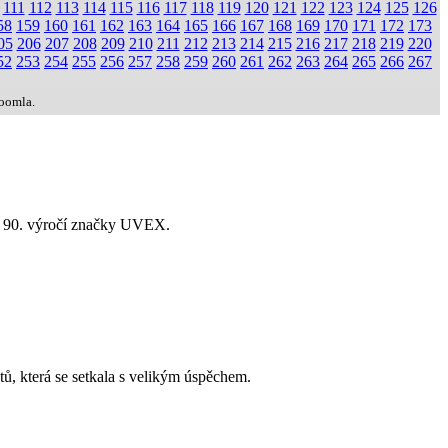
111
112
113
114
115
116
117
118
119
120
121
122
123
124
125
126
58
159
160
161
162
163
164
165
166
167
168
169
170
171
172
173
05
206
207
208
209
210
211
212
213
214
215
216
217
218
219
220
52
253
254
255
256
257
258
259
260
261
262
263
264
265
266
267
Joomla.
lav 90. výročí značky UVEX.
, která se setkala s velikým úspěchem.