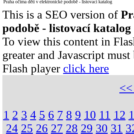
Praha očima dětí v elektronické podobě - listovací katalog
This is a SEO version of
Pr
podobě - listovací katalog
To view this content in Fla
greater and Javascript must
Flash player
click here
<
1
2
3
4
5
6
7
8
9
10
11
12
24
25
26
27
28
29
30
31
3