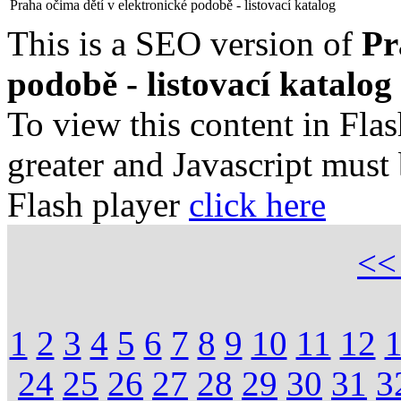
Praha očima dětí v elektronické podobě - listovací katalog
This is a SEO version of
Pr
podobě - listovací katalog
To view this content in Fla
greater and Javascript must
Flash player
click here
<
1
2
3
4
5
6
7
8
9
10
11
12
24
25
26
27
28
29
30
31
3